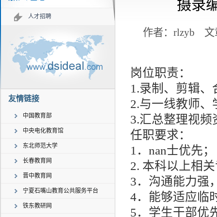
摄录
人才招聘
作者：rlzyb
文
岗位职责：
1.录制、剪辑
友情链接
2.与一线教师
中国教育部
3.汇总整理视
中央电化教育馆
任职要求：
东北师范大学
1．nan士优先；
长春教育网
2. 本科以上
晋中教育网
3．沟通能力强
宁夏石嘴山教育公共服务平台
4．能够适应临
铁东教研网
5．学生干部优